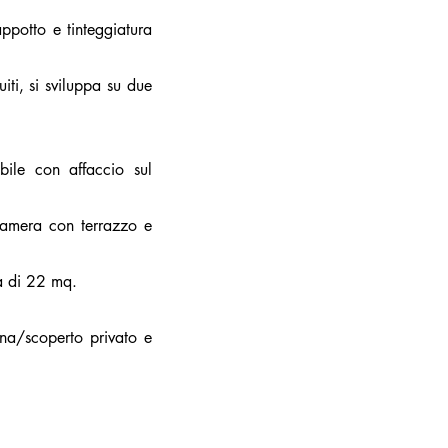
appotto e tinteggiatura
uiti, si sviluppa su due
bile con affaccio sul
camera con terrazzo e
a di 22 mq.
rna/scoperto privato e