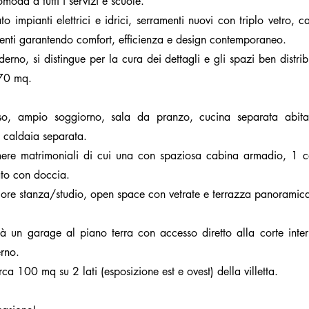
omoda a tutti i servizi e scuole.
to impianti elettrici e idrici, serramenti nuovi con triplo vetro, c
imenti garantendo comfort, efficienza e design contemporaneo.
derno, si distingue per la cura dei dettagli e gli spazi ben distrib
170 mq.
sso, ampio soggiorno, sala da pranzo, cucina separata abita
 caldaia separata.
ere matrimoniali di cui una con spaziosa cabina armadio, 1 
ato con doccia.
riore stanza/studio, open space con vetrate e terrazza panoramic
à un garage al piano terra con accesso diretto alla corte inte
rno.
rca 100 mq su 2 lati (esposizione est e ovest) della villetta.