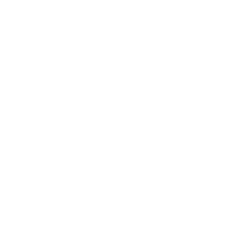
Via Santa Margherita 22
31100 Treviso (TV)
366 6043645
320 7052410
0422 1747397