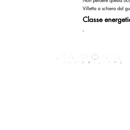
Non perdere questa oc
Villetta a schiera dal 
Classe energeti
-
Via Roma 145 A
30038 Spinea (VE)
366 6043645
320 7052410
041 5412229