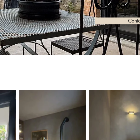
€368.000
Conta