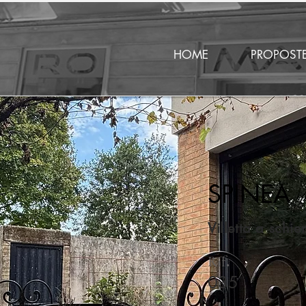
HOME
PROPOST
SPINEA
Villetta a schie
.
Rif
035