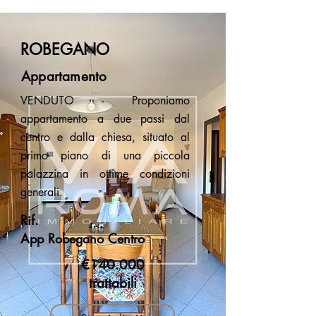
ROBEGANO
Appartamento
VENDUTO - Proponiamo
appartamento a due passi dal
centro e dalla chiesa, situato al
primo piano di una piccola
palazzina in ottime condizioni
generali.
Rif.
App Robegano Centro
€140.000
trattabili