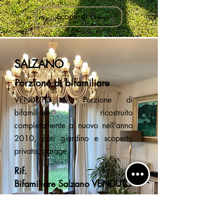
Scopri di più
SALZANO
Porzione di bifamiliare
VENDUTO - Porzione di
bifamiliare ricostruito
completamente a nuovo nell’anno
2010, con giardino e scoperto
privato, garage.
Rif.
Bifamiliare Salzano VENDUTO
€205.000