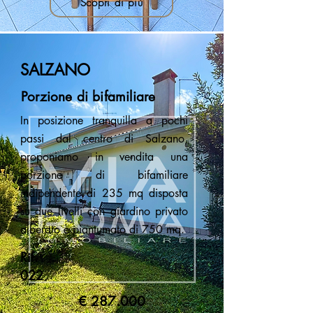
Scopri di più
SALZANO
Porzione di bifamiliare
In posizione tranquilla a pochi
passi dal centro di Salzano,
proponiamo in vendita una
porzione di bifamiliare
indipendente di 235 mq disposta
su due livelli con giardino privato
alberato e piantumato di 750 mq.
Rif.
022
€ 287.000