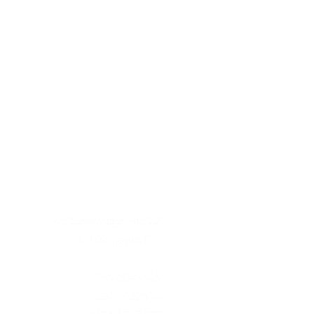
Via Santa Margherita 22
31100 Treviso (TV)
366 6043645
320 7052410