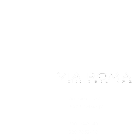
Via Roma 145 A
30038 Spinea (VE)
366 6043645
320 7052410